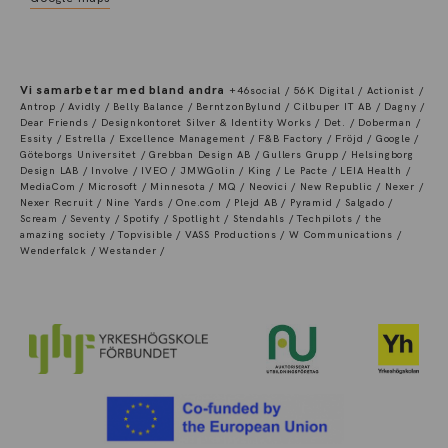
Vi samarbetar med bland andra
+46social / 56K Digital / Actionist /
Antrop / Avidly / Belly Balance / BerntzonBylund / Cilbuper IT AB / Dagny /
Dear Friends / Designkontoret Silver & Identity Works / Det. / Doberman /
Essity / Estrella / Excellence Management / F&B Factory / Fröjd / Google /
Göteborgs Universitet / Grebban Design AB / Gullers Grupp / Helsingborg
Design LAB / Involve / IVEO / JMWGolin / King / Le Pacte / LEIA Health /
MediaCom / Microsoft / Minnesota / MQ / Neovici / New Republic / Nexer /
Nexer Recruit / Nine Yards / One.com / Plejd AB / Pyramid / Salgado /
Scream / Seventy / Spotify / Spotlight / Stendahls / Techpilots / the
amazing society / Topvisible / VASS Productions / W Communications /
Wenderfalck / Westander /