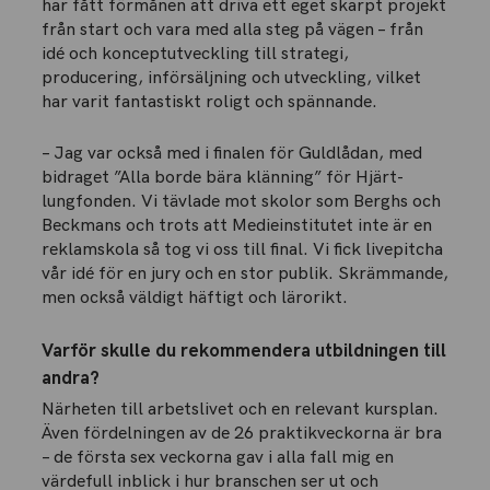
har fått förmånen att driva ett eget skarpt projekt
från start och vara med alla steg på vägen – från
idé och konceptutveckling till strategi,
producering, införsäljning och utveckling, vilket
har varit fantastiskt roligt och spännande.
– Jag var också med i finalen för Guldlådan, med
bidraget ”Alla borde bära klänning” för Hjärt-
lungfonden. Vi tävlade mot skolor som Berghs och
Beckmans och trots att Medieinstitutet inte är en
reklamskola så tog vi oss till final. Vi fick livepitcha
vår idé för en jury och en stor publik. Skrämmande,
men också väldigt häftigt och lärorikt.
Varför skulle du rekommendera utbildningen till
andra?
Närheten till arbetslivet och en relevant kursplan.
Även fördelningen av de 26 praktikveckorna är bra
– de första sex veckorna gav i alla fall mig en
värdefull inblick i hur branschen ser ut och