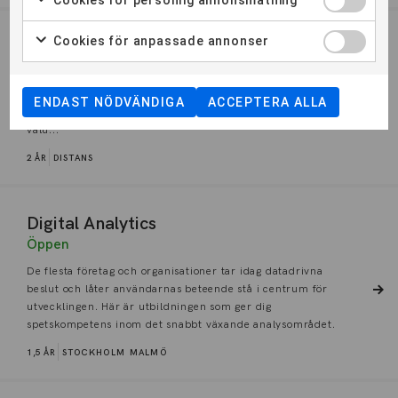
Cookies för anpassade annonser
Blockchainutvecklare
Öppen
En utbildning som lär dig utveckling och programmering av
ENDAST NÖDVÄNDIGA
ACCEPTERA ALLA
blockkedjebaserade system, som är tekniken bakom digitala
valu...
2 ÅR
DISTANS
Digital Analytics
Öppen
De flesta företag och organisationer tar idag datadrivna
beslut och låter användarnas beteende stå i centrum för
utvecklingen. Här är utbildningen som ger dig
spetskompetens inom det snabbt växande analysområdet.
1,5 ÅR
STOCKHOLM
MALMÖ