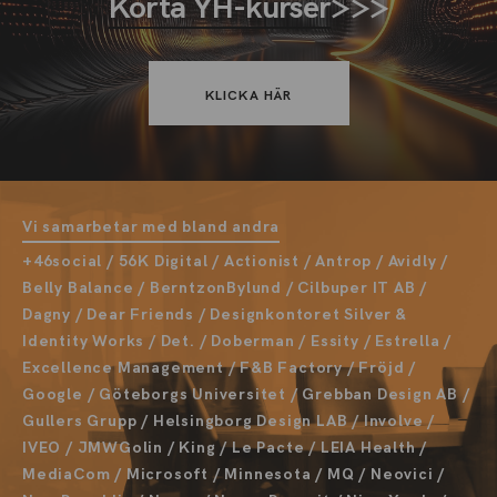
Korta YH-kurser
>>>
KLICKA HÄR
Vi samarbetar med bland andra
+46social / 56K Digital / Actionist / Antrop / Avidly /
Belly Balance / BerntzonBylund / Cilbuper IT AB /
Dagny / Dear Friends / Designkontoret Silver &
Identity Works / Det. / Doberman / Essity / Estrella /
Excellence Management / F&B Factory / Fröjd /
Google / Göteborgs Universitet / Grebban Design AB /
Gullers Grupp / Helsingborg Design LAB / Involve /
IVEO / JMWGolin / King / Le Pacte / LEIA Health /
MediaCom / Microsoft / Minnesota / MQ / Neovici /