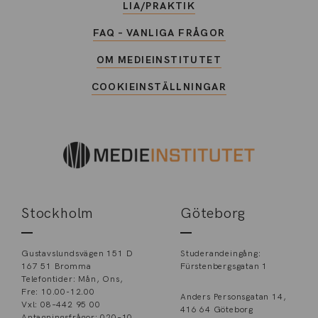
LIA/PRAKTIK
FAQ – VANLIGA FRÅGOR
OM MEDIEINSTITUTET
COOKIEINSTÄLLNINGAR
Stockholm
Göteborg
Gustavslundsvägen 151 D
Studerandeingång:
167 51 Bromma
Fürstenbergsgatan 1
Telefontider: Mån, Ons,
Fre: 10.00-12.00
Anders Personsgatan 14,
Vxl: 08–442 95 00
416 64 Göteborg
Antagningsfrågor: 020–10