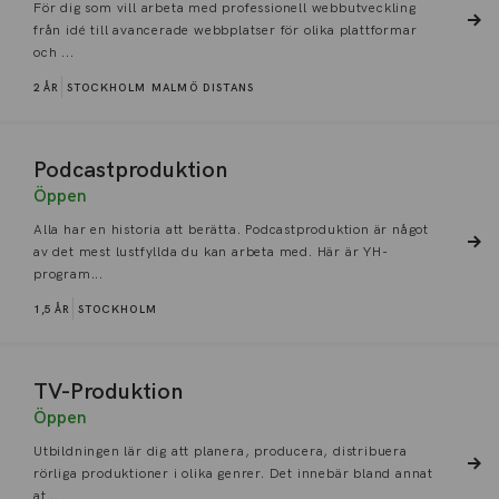
För dig som vill arbeta med professionell webbutveckling
från idé till avancerade webbplatser för olika plattformar
och ...
2 ÅR
STOCKHOLM
MALMÖ
DISTANS
Podcastproduktion
Öppen
Alla har en historia att berätta. Podcastproduktion är något
av det mest lustfyllda du kan arbeta med. Här är YH-
program...
1,5 ÅR
STOCKHOLM
TV-Produktion
Öppen
Utbildningen lär dig att planera, producera, distribuera
rörliga produktioner i olika genrer. Det innebär bland annat
at...