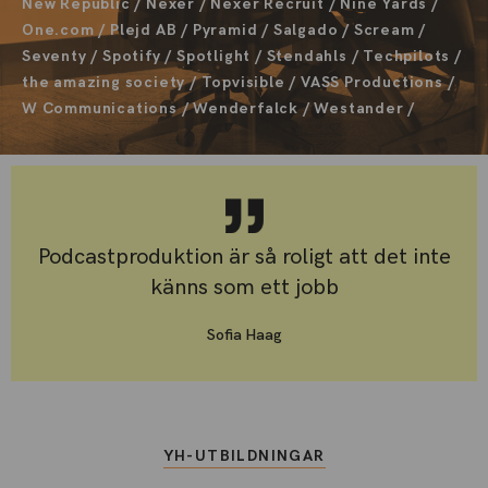
New Republic / Nexer / Nexer Recruit / Nine Yards /
One.com / Plejd AB / Pyramid / Salgado / Scream /
Seventy / Spotify / Spotlight / Stendahls / Techpilots /
the amazing society / Topvisible / VASS Productions /
W Communications / Wenderfalck / Westander /
Podcastproduktion är så roligt att det inte
känns som ett jobb
Sofia Haag
YH-UTBILDNINGAR