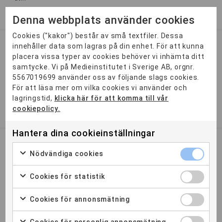
2 ÅR
STOCKHOLM
Denna webbplats använder cookies
Cookies ("kakor") består av små textfiler. Dessa
innehåller data som lagras på din enhet. För att kunna
Digital Content Designer
placera vissa typer av cookies behöver vi inhämta ditt
Öppen
samtycke. Vi på Medieinstitutet i Sverige AB, orgnr.
5567019699 använder oss av följande slags cookies.
Digital Content Designer är en etablerad YH-utbildning som
För att läsa mer om vilka cookies vi använder och
kombinerar kreativ design med modern teknik. Här lär du
dig s...
lagringstid,
klicka här för att komma till vår
cookiepolicy.
2 ÅR
STOCKHOLM
MALMÖ
Hantera dina cookieinställningar
Digital Marketing Manager
Nödvändiga cookies
Ansökan öppen
Cookies för statistik
YH-utbildningen för dig som vill jobba med
sökmarknadsföring, digital annonsering,
innehållsmarknadsföring, medieplaneri...
Cookies för annonsmätning
1,5 ÅR
STOCKHOLM
MALMÖ
GÖTEBORG
Cookies för personlig annonsmätning