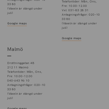
Telefontider: Mån, Ons,
33 80
Fre: 10.00-12.00
(Växeln är stängd under
Vxl: 031-83 28 31
juli)
Antagningsfrågor: 020–10
33 80
Google maps
(Växeln är stängd under
juli)
Google maps
Malmö
Drottninggatan 4B
212 11 Malmö
Telefontider: Mån, Ons,
Fre: 10.00-12.00
040-643 96 10
Antagningsfrågor: 020–10
33 80
(Växeln är stängd under
juli)
Google maps