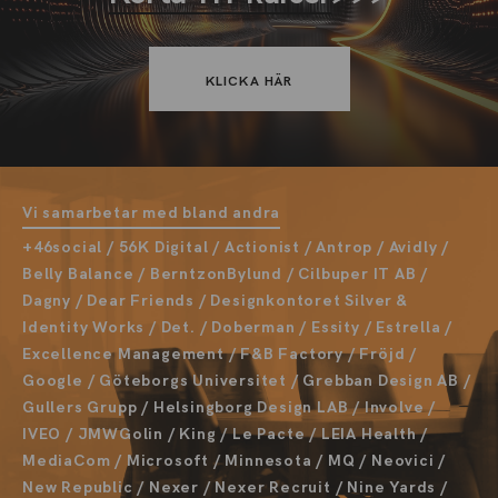
KLICKA HÄR
Vi samarbetar med bland andra
+46social / 56K Digital / Actionist / Antrop / Avidly /
Belly Balance / BerntzonBylund / Cilbuper IT AB /
Dagny / Dear Friends / Designkontoret Silver &
Identity Works / Det. / Doberman / Essity / Estrella /
Excellence Management / F&B Factory / Fröjd /
Google / Göteborgs Universitet / Grebban Design AB /
Gullers Grupp / Helsingborg Design LAB / Involve /
IVEO / JMWGolin / King / Le Pacte / LEIA Health /
MediaCom / Microsoft / Minnesota / MQ / Neovici /
New Republic / Nexer / Nexer Recruit / Nine Yards /