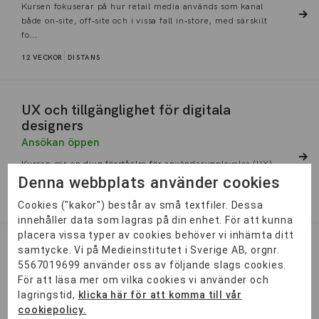
Kursen fokuserar på hur retail media används som kanal
både on‑site, off‑site och i vissa fall in‑store, med särskilt
fo...
12 VECKOR
DISTANS
UX och tillgänglighet för digitala
designers
Ansökan öppen
Kursen ger en djup förståelse för användarupplevelse (UX)
och tillgänglighet inom digital design. Du lär dig att skapa i...
Denna webbplats använder cookies
12 VECKOR
DISTANS
Cookies ("kakor") består av små textfiler. Dessa
innehåller data som lagras på din enhet. För att kunna
placera vissa typer av cookies behöver vi inhämta ditt
samtycke. Vi på Medieinstitutet i Sverige AB, orgnr.
Compliance inom IT-säkerhet
5567019699 använder oss av följande slags cookies.
Ansökan öppen
För att läsa mer om vilka cookies vi använder och
Denna YH-kurs riktar sig till yrkesverksamma inom IT-
lagringstid,
klicka här för att komma till vår
säkerhet, som vill bredda och fördjupa sin kompetens inom
cookiepolicy.