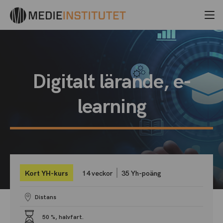
Digitalt lärande, e-
learning
Kort YH-kurs
14 veckor
35 Yh-poäng
Distans
50 %, halvfart.