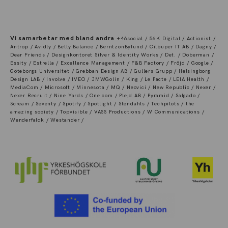
Vi samarbetar med bland andra
+46social / 56K Digital / Actionist /
Antrop / Avidly / Belly Balance / BerntzonBylund / Cilbuper IT AB / Dagny /
Dear Friends / Designkontoret Silver & Identity Works / Det. / Doberman /
Essity / Estrella / Excellence Management / F&B Factory / Fröjd / Google /
Göteborgs Universitet / Grebban Design AB / Gullers Grupp / Helsingborg
Design LAB / Involve / IVEO / JMWGolin / King / Le Pacte / LEIA Health /
MediaCom / Microsoft / Minnesota / MQ / Neovici / New Republic / Nexer /
Nexer Recruit / Nine Yards / One.com / Plejd AB / Pyramid / Salgado /
Scream / Seventy / Spotify / Spotlight / Stendahls / Techpilots / the
amazing society / Topvisible / VASS Productions / W Communications /
Wenderfalck / Westander /