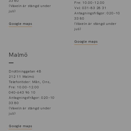
33 80
Fre: 10.00-12.00
(Växeln är stängd under
Vxl: 031-83 28 31
juli)
Antagningsfrågor: 020–10
33 80
Google maps
(Växeln är stängd under
juli)
Google maps
Malmö
Drottninggatan 4B
212 11 Malmö
Telefontider: Mån, Ons,
Fre: 10.00-12.00
040-643 96 10
Antagningsfrågor: 020–10
33 80
(Växeln är stängd under
juli)
Google maps