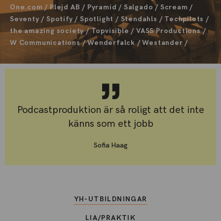
One.com / Plejd AB / Pyramid / Salgado / Scream /
Seventy / Spotify / Spotlight / Stendahls / Techpilots /
the amazing society / Topvisible / VASS Productions /
W Communications / Wenderfalck / Westander /
Podcastproduktion är så roligt att det inte
känns som ett jobb
Sofia Haag
YH-UTBILDNINGAR
LIA/PRAKTIK