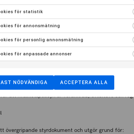
okies för statistik
var
okies för annonsmätning
alitetsarbete förutsätter delaktighet. Därför säkerställ
okies för personlig annonsmätning
r och mandat i kvalitetsarbetet är tydliga
okies för anpassade annonser
rbetsliv och medarbetare ges möjlighet till inflytande
etet är dokumenterat, transparent och känt i organisati
DAST NÖDVÄNDIGA
ACCEPTERA ALLA
ör att kvalitetspolicyn är förankrad, efterlevs och reg
l
ett övergripande styrdokument och utgör grund för: