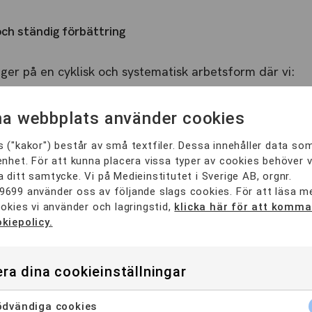
och ständig förbättring
ger på en cyklisk och systematisk arbetsform där vi:
bildningarnas resultat med hjälp av kvalitetsindikatorer
a webbplats använder cookies
h analyserar underlag från utvärderingar, granskningar
 ("kakor") består av små textfiler. Dessa innehåller data so
enhet. För att kunna placera vissa typer av cookies behöver v
 ditt samtycke. Vi på Medieinstitutet i Sverige AB, orgnr.
 avvikelser, utvecklingsområden och goda exempel
9699 använder oss av följande slags cookies. För att läsa 
ookies vi använder och lagringstid,
klicka här för att komma 
 genomför förbättringsåtgärder
kiepolicy.
esultat till berörda intressenter
ra dina cookieinställningar
je utbildning tas tillvara och används för att stärka kv
dvändiga cookies