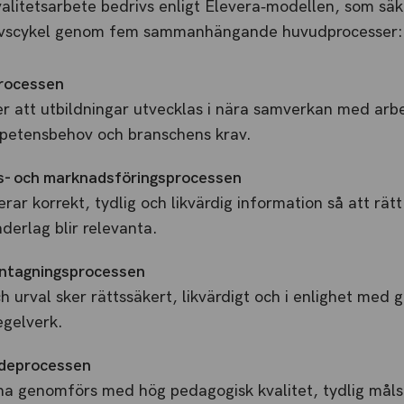
alitetsarbete bedrivs enligt Elevera‑modellen, som säker
 livscykel genom fem sammanhängande huvudprocesser:
processen
er att utbildningar utvecklas i nära samverkan med arbe
petensbehov och branschens krav.
s- och marknadsföringsprocessen
ar korrekt, tydlig och likvärdig information så att rä
derlag blir relevanta.
antagningsprocessen
 urval sker rättssäkert, likvärdigt och i enlighet med 
gelverk.
deprocessen
na genomförs med hög pedagogisk kvalitet, tydlig måls