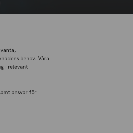
evanta,
arknadens behov. Våra
g i relevant
samt ansvar för