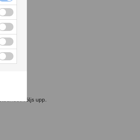
er vi att:
onen
elbundet följs upp.