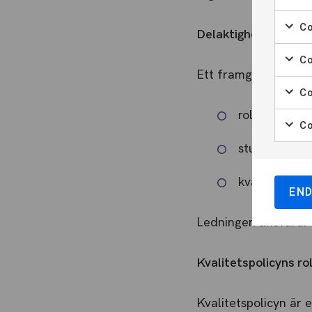
Co
Delaktighet och ans
Co
Ett framgångsrikt kv
Co
roller, ansva
Co
studerande, a
kvalitetsarb
EN
Ledningen ansvarar f
Kvalitetspolicyns rol
Kvalitetspolicyn är 