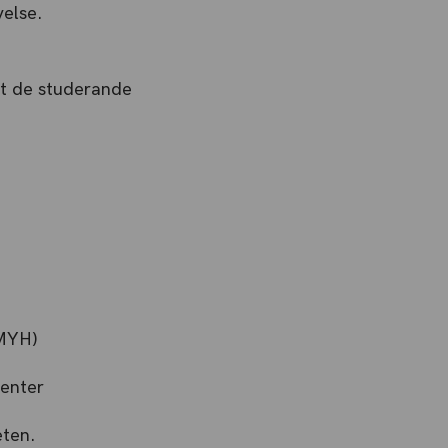
velse.
tt de studerande
(MYH)
senter
eten.