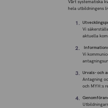
Vårt systematiska kv
hela utbildningens
Utvecklings
Vi säkerställ
aktuella kom
Information
Vi kommunicer
antagningsun
Urvals- och 
Antagning och
och MYH:s re
Genomföran
Utbildningar