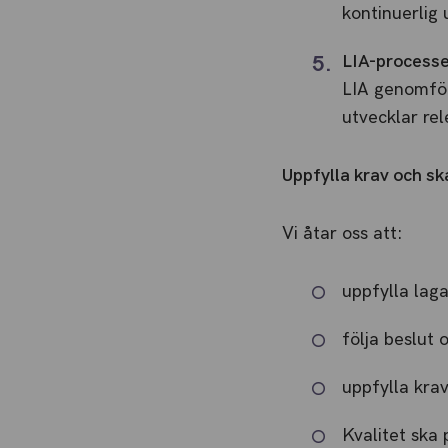
kontinuerlig
LIA-process
LIA genomför
utvecklar rel
Uppfylla krav och s
Vi åtar oss att:
uppfylla lag
följa beslut
uppfylla kra
Kvalitet ska 