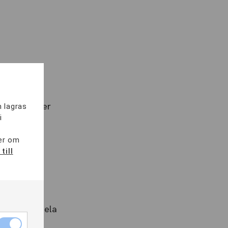
 och dialoger
m lagras
i
mer om
till
aliteten i hela