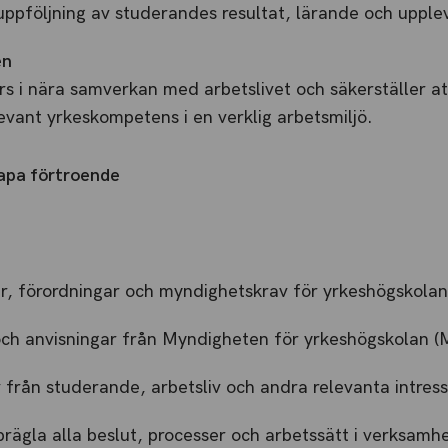
 uppföljning av studerandes resultat, lärande och upple
en
s i nära samverkan med arbetslivet och säkerställer a
evant yrkeskompetens i en verklig arbetsmiljö.
kapa förtroende
ar, förordningar och myndighetskrav för yrkeshögskolan
 och anvisningar från Myndigheten för yrkeshögskolan 
v från studerande, arbetsliv och andra relevanta intres
prägla alla beslut, processer och arbetssätt i verksamh