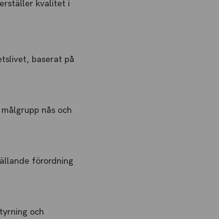
ställer kvalitet i
tslivet, baserat på
tt målgrupp nås och
gällande förordning
tyrning och