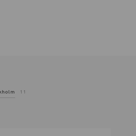
kholm
11