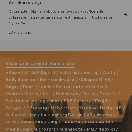
Ansökan stängd
Cyberhoten ökar snabbt och behovet av kvalificerade
cybersäkerhetsexperter är större än någonsin. Utbildningen
Cyber Sec...
2 ÅR
DISTANS
Vi samarbetar med bland andra
+46social / 56K Digital / Actionist / Antrop / Avidly /
Belly Balance / BerntzonBylund / Cilbuper IT AB /
Dagny / Dear Friends / Designkontoret Silver &
Identity Works / Det. / Doberman / Essity / Estrella /
Excellence Management / F&B Factory / Fröjd /
Google / Göteborgs Universitet / Grebban Design AB /
Gullers Grupp / Helsingborg Design LAB / Involve /
IVEO / JMWGolin / King / Le Pacte / LEIA Health /
MediaCom / Microsoft / Minnesota / MQ / Neovici /