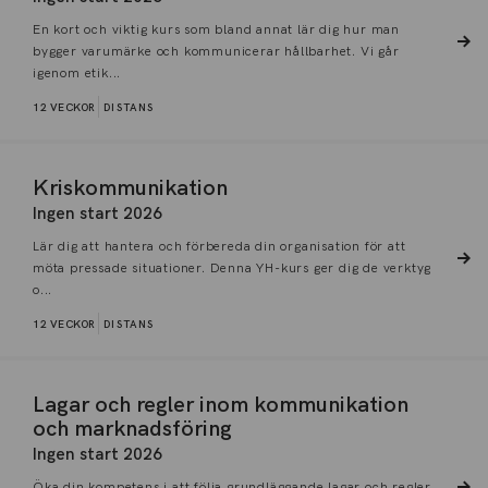
En kort och viktig kurs som bland annat lär dig hur man
bygger varumärke och kommunicerar hållbarhet. Vi går
igenom etik...
12 VECKOR
DISTANS
Kriskommunikation
Ingen start 2026
Lär dig att hantera och förbereda din organisation för att
möta pressade situationer. Denna YH-kurs ger dig de verktyg
o...
12 VECKOR
DISTANS
Lagar och regler inom kommunikation
och marknadsföring
Ingen start 2026
Öka din kompetens i att följa grundläggande lagar och regler