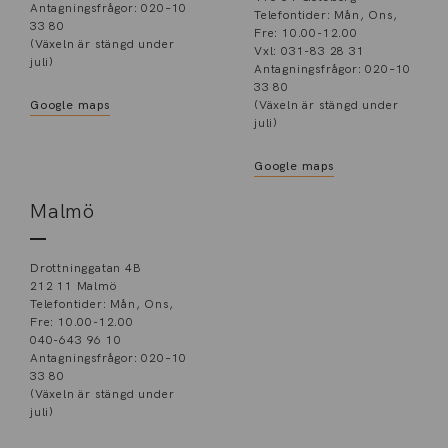
Antagningsfrågor: 020–10
Telefontider: Mån, Ons,
33 80
Fre: 10.00-12.00
(Växeln är stängd under
Vxl: 031-83 28 31
juli)
Antagningsfrågor: 020–10
33 80
Google maps
(Växeln är stängd under
juli)
Google maps
Malmö
Drottninggatan 4B
212 11 Malmö
Telefontider: Mån, Ons,
Fre: 10.00-12.00
040-643 96 10
Antagningsfrågor: 020–10
33 80
(Växeln är stängd under
juli)