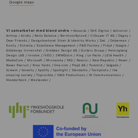
Google maps
Vi samarbetar med bland andra
+46social / 56K Digital / Actionist /
Antrop / Avidly / Belly Balance / BerntzonBylund / Cilbuper IT AB / Dagny /
Dear Friends / Designkontoret Silver & Identity Works / Det. / Doberman /
Essity / Estrella / Excellence Management / F&B Factory / Fröjd / Google /
Göteborgs Universitet / Grebban Design AB / Gullers Grupp / Helsingborg
Design LAB / Involve / IVEO / JMWGolin / King / Le Pacte / LEIA Health /
MediaCom / Microsoft / Minnesota / MQ / Neovici / New Republic / Nexer /
Nexer Recruit / Nine Yards / One.com / Plejd AB / Pyramid / Salgado /
Scream / Seventy / Spotify / Spotlight / Stendahls / Techpilots / the
amazing society / Topvisible / VASS Productions / W Communications /
Wenderfalck / Westander /