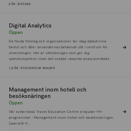
2 ÅR
DISTANS
Digital Analytics
Öppen
De flesta företag och organisationer tar idag datadrivna
beslut och låter användarnas beteende stå i centrum för
utvecklingen. Här är utbildningen som ger dig
spetskompetens inom det snabbt växande analysområdet.
1,5 ÅR
STOCKHOLM
MALMÖ
Management inom hotell och
besöksnäringen
Öppen
Vår systerskola Travel Education Centre erbjuder YH-
programmet - Management inom hotell och besöksnäringen.
Speciellt fr...