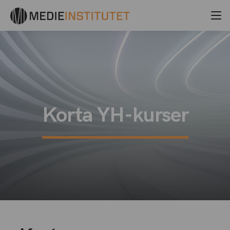
Korta YH-kurser