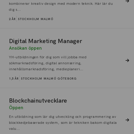
kombinerar kreativ design med modern teknik. Här lär du
dig s...
2 ÅR
STOCKHOLM
MALMÖ
Digital Marketing Manager
Ansökan öppen
YH-utbildningen för dig som vill jobba med
sökmarknadsföring, digital annonsering,
innehållsmarknadsföring, medieplaneri...
1,5 ÅR
STOCKHOLM
MALMÖ
GÖTEBORG
Blockchainutvecklare
Öppen
En utbildning som lär dig utveckling och programmering av
blockkedjebaserade system, som är tekniken bakom digitala
valu...