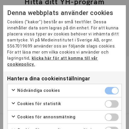
Hitta ditt YH-program
Denna webbplats använder cookies
ORT
Cookies ("kakor") består av små textfiler. Dessa
Distans
11
Göteborg
1
Malmö
4
Stockholm
11
innehåller data som lagras på din enhet. För att kunna
placera vissa typer av cookies behöver vi inhämta ditt
KATEGORI
samtycke. Vi på Medieinstitutet i Sverige AB, orgnr.
YH-Flex
2
5567019699 använder oss av följande slags cookies.
För att läsa mer om vilka cookies vi använder och
lagringstid,
klicka här för att komma till vår
cookiepolicy.
Front End Developer
Öppen
Hantera dina cookieinställningar
För dig som vill arbeta med professionell webbutveckling
från idé till avancerade webbplatser för olika plattformar
Nödvändiga cookies
och ...
Cookies för statistik
2 ÅR
STOCKHOLM
MALMÖ
DISTANS
Cookies för annonsmätning
Podcastproduktion