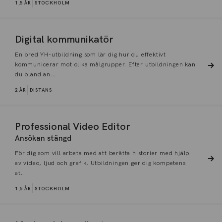
1,5 ÅR
STOCKHOLM
Digital kommunikatör
En bred YH-utbildning som lär dig hur du effektivt
kommunicerar mot olika målgrupper. Efter utbildningen kan
du bland an...
2 ÅR
DISTANS
Professional Video Editor
Ansökan stängd
För dig som vill arbeta med att berätta historier med hjälp
av video, ljud och grafik. Utbildningen ger dig kompetens
at...
1,5 ÅR
STOCKHOLM