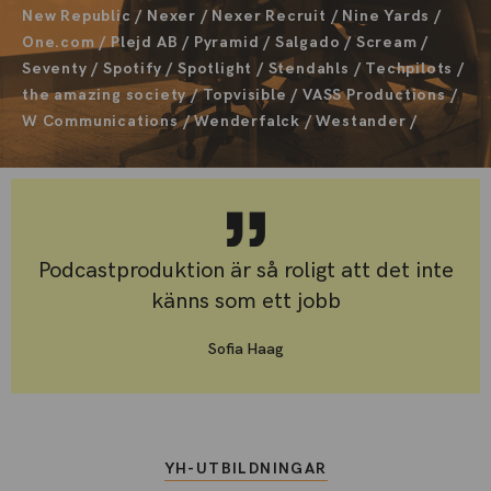
New Republic / Nexer / Nexer Recruit / Nine Yards /
One.com / Plejd AB / Pyramid / Salgado / Scream /
Seventy / Spotify / Spotlight / Stendahls / Techpilots /
the amazing society / Topvisible / VASS Productions /
W Communications / Wenderfalck / Westander /
Podcastproduktion är så roligt att det inte
känns som ett jobb
Sofia Haag
YH-UTBILDNINGAR