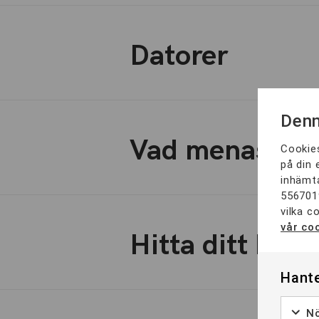
Datorer
Denn
Vad menas me
Cookies
på din 
inhämta
556701
vilka c
vår coo
Hitta ditt bet
Hante
Nö