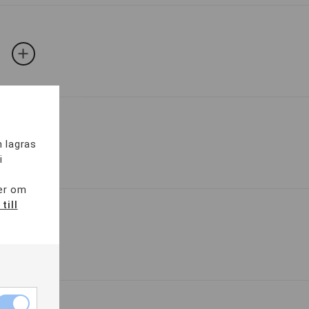
m lagras
i
mer om
till