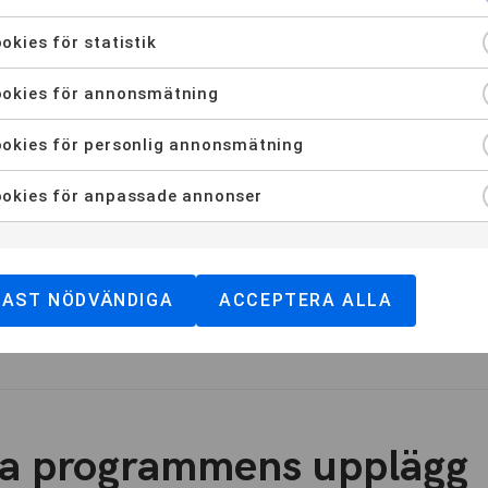
okies för statistik
okies för annonsmätning
okies för personlig annonsmätning
på de vanligaste frågorn
okies för anpassade annonser
DAST NÖDVÄNDIGA
ACCEPTERA ALLA
x?
ika programmens upplägg