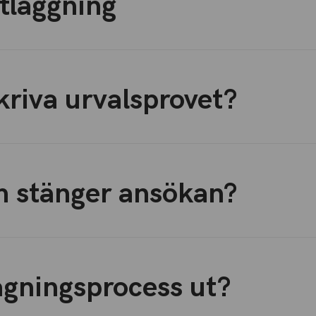
tläggning
kriva urvalsprovet?
h stänger ansökan?
agningsprocess ut?