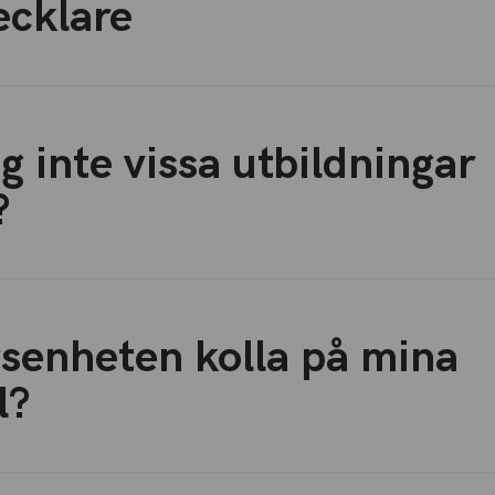
ecklare
ag inte vissa utbildningar
?
senheten kolla på mina
l?