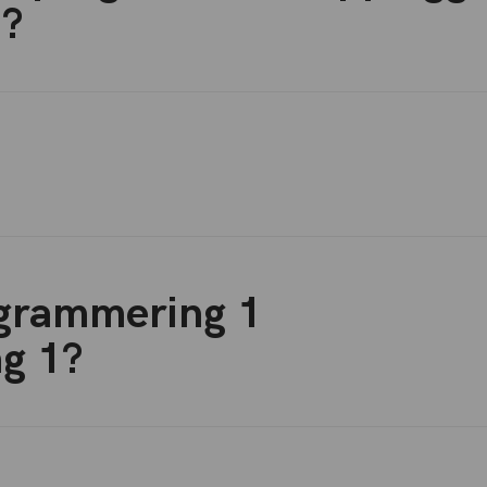
t?
grammering 1
g 1?