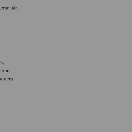
erar här.
s,
Malmö
damera