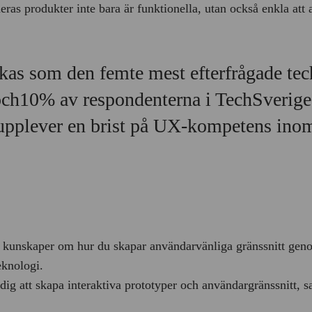
deras produkter inte bara är funktionella, utan också enkla att
as som den femte mest efterfrågade tec
ch10% av respondenterna i TechSverige
pplever en brist på UX-kompetens inom
 kunskaper om hur du skapar användarvänliga gränssnitt geno
eknologi.
dig att skapa interaktiva prototyper och användargränssnitt, s