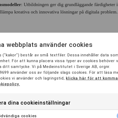
nsmodeller
: Utbildningen ger dig grundläggande färdigheter i
llämpa kreativa och innovativa lösningar på digitala problem.
 mycket stark, eftersom företag och organisationer inser att
a webbplats använder cookies
r att skapa framgångsrika digitala produkter och tjänster.
 ("kakor") består av små textfiler. Dessa innehåller data so
ängd olika branscher, från teknikföretag och digitala byråer 
enhet. För att kunna placera vissa typer av cookies behöver v
 ditt samtycke. Vi på Medieinstitutet i Sverige AB, orgnr.
genomgår digital transformation. Efter avslutad utbildning ka
9699 använder oss av följande slags cookies. För att läsa 
ookies vi använder och lagringstid,
klicka här för att komma 
kiepolicy.
ra dina cookieinställningar
dvändiga cookies