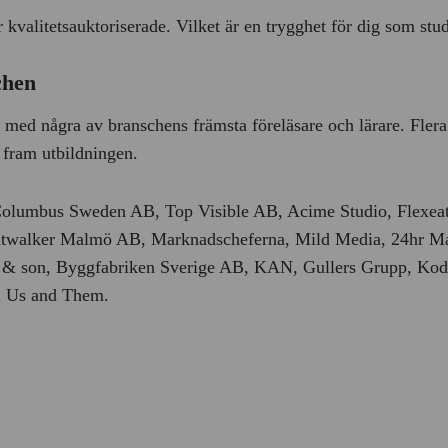
kvalitetsauktoriserade. Vilket är en trygghet för dig som stud
chen
te med några av branschens främsta föreläsare och lärare. Flera
a fram utbildningen.
lumbus Sweden AB, Top Visible AB, Acime Studio, Flexeat
ntwalker Malmö AB, Marknadscheferna, Mild Media, 24hr 
l & son, Byggfabriken Sverige AB, KAN, Gullers Grupp, Ko
u Us and Them.