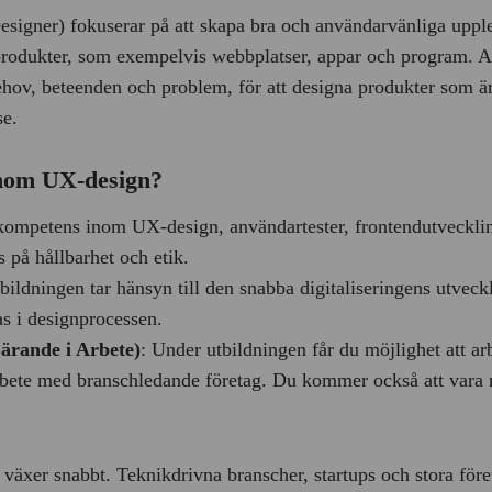
igner) fokuserar på att skapa bra och användarvänliga uppl
produkter, som exempelvis webbplatser, appar och program. A
hov, beteenden och problem, för att designa produkter som är 
se.
 inom UX-design?
ompetens inom UX-design, användartester, frontendutveckli
 på hållbarhet och etik.
ildningen tar hänsyn till den snabba digitaliseringens utveck
as i designprocessen.
ärande i Arbete)
: Under utbildningen får du möjlighet att a
arbete med branschledande företag. Du kommer också att vara 
växer snabbt. Teknikdrivna branscher, startups och stora före