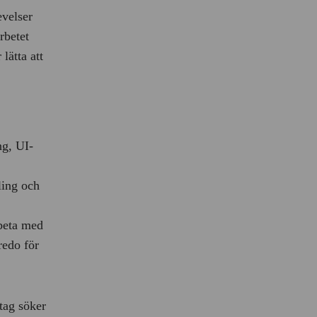
evelser
rbetet
lätta att
ng, UI-
ling och
rbeta med
redo för
tag söker