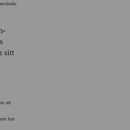
 använda.
h-
s
 sitt
m att
amt hur