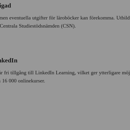
igad
 men eventuella utgifter för läroböcker kan förekomma. Utbil
ån Centrala Studiestödsnämden (CSN).
nkedIn
 fri tillgång till LinkedIn Learning, vilket ger ytterligare möjl
 16 000 onlinekurser.