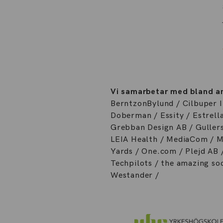
Vi samarbetar med bland a
BerntzonBylund / Cilbuper I
Doberman / Essity / Estrell
Grebban Design AB / Gullers
LEIA Health / MediaCom / Mi
Yards / One.com / Plejd AB 
Techpilots / the amazing so
Westander /