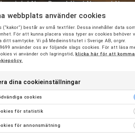
eovici / New Republic / Nexer / Nexer
Plejd AB / Pyramid / Salgado / Scream 
a webbplats använder cookies
ahls / Techpilots / the amazing society
 ("kakor") består av små textfiler. Dessa innehåller data so
/ W Communications / Wenderfalck / 
enhet. För att kunna placera vissa typer av cookies behöver v
 ditt samtycke. Vi på Medieinstitutet i Sverige AB, orgnr.
9699 använder oss av följande slags cookies. För att läsa 
ookies vi använder och lagringstid,
klicka här för att komma 
kiepolicy.
ra dina cookieinställningar
dvändiga cookies
stproduktion är så roligt att det in
obb
okies för statistik
okies för annonsmätning
aag