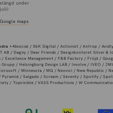
stängd under
juli)
Google maps
ndra
+46social / 56K Digital / Actionist / Antrop / Avidly
T AB / Dagny / Dear Friends / Designkontoret Silver & Id
a / Excellence Management / F&B Factory / Fröjd / Goog
 Grupp / Helsingborg Design LAB / Involve / IVEO / JMW
crosoft / Minnesota / MQ / Neovici / New Republic / Ne
/ Pyramid / Salgado / Scream / Seventy / Spotify / Spot
ciety / Topvisible / VASS Productions / W Communicatio