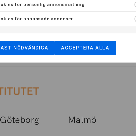
okies för personlig annonsmätning
okies för anpassade annonser
RAKTIK
FAQ – VANLIGA FRÅGOR
OM MEDIEINSTITUT
DAST NÖDVÄNDIGA
ACCEPTERA ALLA
Göteborg
Malmö