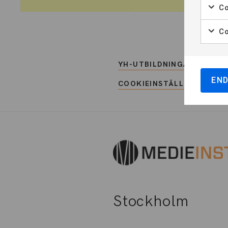
Co
Co
YH-UTBILDNINGAR
LIA/P
EN
COOKIEINSTÄLLNINGAR
Stockholm