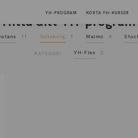
YH-PROGRAM
KORTA YH-KURSER
Hitta ditt YH-program
istans
11
Göteborg
1
Malmö
4
Stoc
YH-Flex
2
KATEGORI