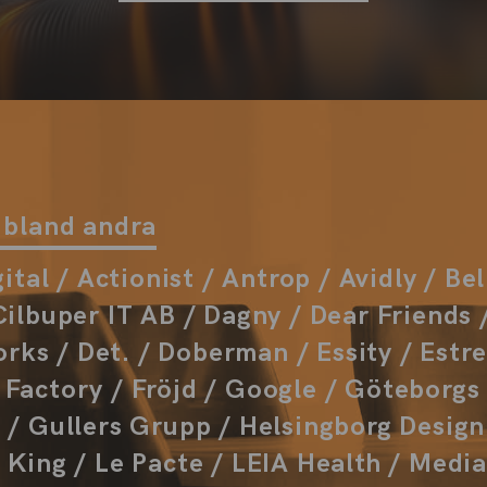
 bland andra
ital / Actionist / Antrop / Avidly / Bel
ilbuper IT AB / Dagny / Dear Friends 
orks / Det. / Doberman / Essity / Estre
actory / Fröjd / Google / Göteborgs 
/ Gullers Grupp / Helsingborg Design 
King / Le Pacte / LEIA Health / Medi