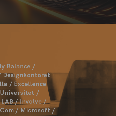
ly Balance /
/ Designkontoret
lla / Excellence
Universitet /
LAB / Involve /
aCom / Microsoft /