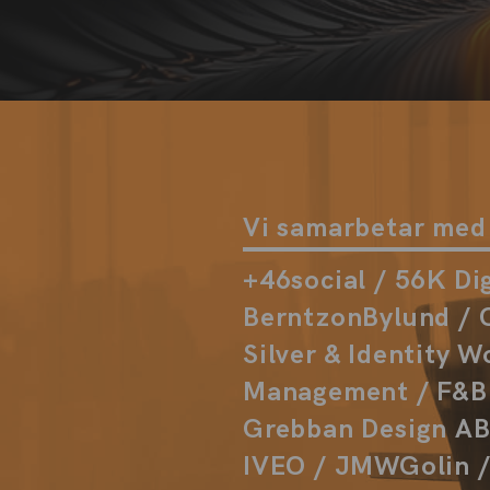
Vi samarbetar med
+46social / 56K Dig
BerntzonBylund / C
Silver & Identity W
Management / F&B F
Grebban Design AB 
IVEO / JMWGolin / 