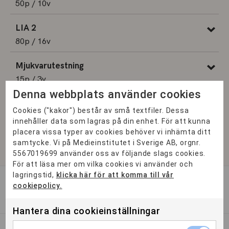
50p / 10v
LIA 2
80p / 16v
Mjukvarutestning
15p / 3v
Denna webbplats använder cookies
UX och tillgänglighet
Cookies ("kakor") består av små textfiler. Dessa
25p / 5v
innehåller data som lagras på din enhet. För att kunna
placera vissa typer av cookies behöver vi inhämta ditt
Verktyg, AI och hållbar kod
samtycke. Vi på Medieinstitutet i Sverige AB, orgnr.
5567019699 använder oss av följande slags cookies.
15p / 3v
För att läsa mer om vilka cookies vi använder och
lagringstid,
klicka här för att komma till vår
cookiepolicy.
BEHÖRIGHET
Hantera dina cookieinställningar