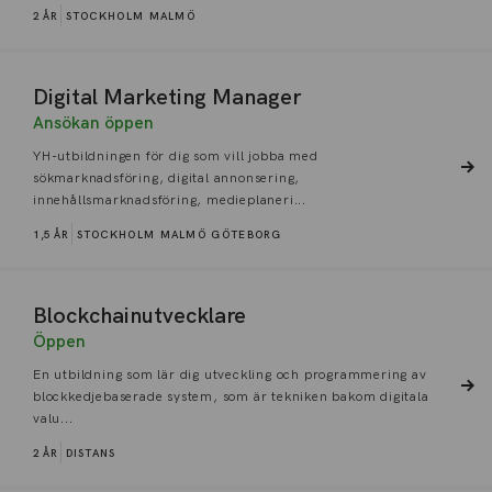
2 ÅR
STOCKHOLM
MALMÖ
Digital Marketing Manager
Ansökan öppen
YH-utbildningen för dig som vill jobba med
sökmarknadsföring, digital annonsering,
innehållsmarknadsföring, medieplaneri...
1,5 ÅR
STOCKHOLM
MALMÖ
GÖTEBORG
Blockchainutvecklare
Öppen
En utbildning som lär dig utveckling och programmering av
blockkedjebaserade system, som är tekniken bakom digitala
valu...
2 ÅR
DISTANS