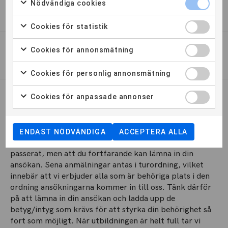
Nödvändiga cookies
TERMINSTIDER
Cookies för statistik
Cookies för annonsmätning
UPPLÄGG DISTANS
Cookies för personlig annonsmätning
Cookies för anpassade annonser
ANSÖKAN
Sen anmälan
ENDAST NÖDVÄNDIGA
ACCEPTERA ALLA
Sen anmälan betyder att ordinarie ansökningsdag har
passerat, men att du fortfarande kan lämna in din
ansökan. Sena anmälningar antas i turordning, vilket
innebär att vi erbjuder alla som är behöriga plats i den
ordning ansökningarna kommer in till oss. Tänk därför
på att lämna in din ansökan och ladda upp de
betyg/intyg som krävs för att styrka din behörighet så
fort som möjligt. När utbildningen är helt full tar vi