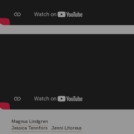
Magnus Lindgren
Jessica Tennfors
Jenni Litoreus