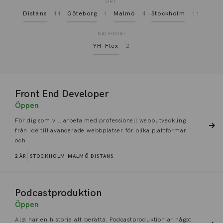
ORT
Distans
11
Göteborg
1
Malmö
4
Stockholm
11
KATEGORI
YH-Flex
2
Front End Developer
Öppen
För dig som vill arbeta med professionell webbutveckling
från idé till avancerade webbplatser för olika plattformar
och ...
2 ÅR
STOCKHOLM
MALMÖ
DISTANS
Podcastproduktion
Öppen
Alla har en historia att berätta. Podcastproduktion är något