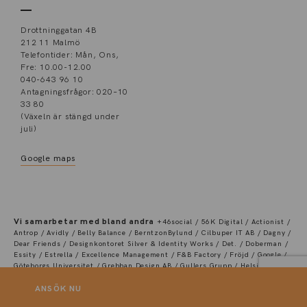
Drottninggatan 4B
212 11 Malmö
Telefontider: Mån, Ons,
Fre: 10.00-12.00
040-643 96 10
Antagningsfrågor: 020–10
33 80
(Växeln är stängd under
juli)
Google maps
Vi samarbetar med bland andra
+46social / 56K Digital / Actionist /
Antrop / Avidly / Belly Balance / BerntzonBylund / Cilbuper IT AB / Dagny /
Dear Friends / Designkontoret Silver & Identity Works / Det. / Doberman /
Essity / Estrella / Excellence Management / F&B Factory / Fröjd / Google /
Göteborgs Universitet / Grebban Design AB / Gullers Grupp / Helsingborg
Design LAB / Involve / IVEO / JMWGolin / King / Le Pacte / LEIA Health /
MediaCom / Microsoft / Minnesota / MQ / Neovici / New Republic / Nexer /
ANSÖK NU
Nexer Recruit / Nine Yards / One.com / Plejd AB / Pyramid / Salgado /