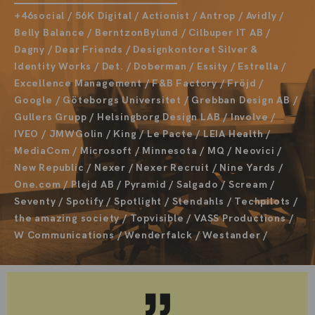
+46social / 56K Digital / Actionist / Antrop / Avidly /
Belly Balance / BerntzonBylund / Cilbuper IT AB /
Dagny / Dear Friends / Designkontoret Silver &
Identity Works / Det. / Doberman / Essity / Estrella /
Excellence Management / F&B Factory / Fröjd /
Google / Göteborgs Universitet / Grebban Design AB /
Gullers Grupp / Helsingborg Design LAB / Involve /
IVEO / JMWGolin / King / Le Pacte / LEIA Health /
MediaCom / Microsoft / Minnesota / MQ / Neovici /
New Republic / Nexer / Nexer Recruit / Nine Yards /
One.com / Plejd AB / Pyramid / Salgado / Scream /
Seventy / Spotify / Spotlight / Stendahls / Techpilots /
the amazing society / Topvisible / VASS Productions /
W Communications / Wenderfalck / Westander /