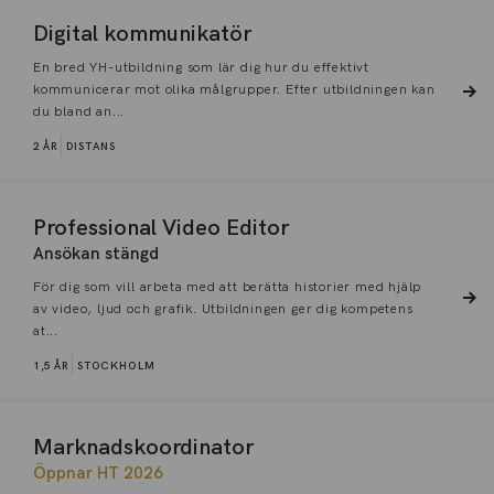
Digital kommunikatör
En bred YH-utbildning som lär dig hur du effektivt
kommunicerar mot olika målgrupper. Efter utbildningen kan
du bland an...
2 ÅR
DISTANS
Professional Video Editor
Ansökan stängd
För dig som vill arbeta med att berätta historier med hjälp
av video, ljud och grafik. Utbildningen ger dig kompetens
at...
1,5 ÅR
STOCKHOLM
Marknadskoordinator
Öppnar HT 2026