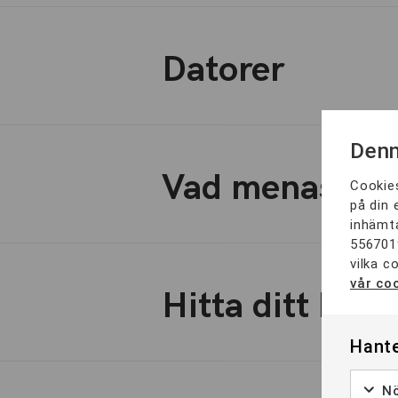
Datorer
Denn
Vad menas me
Cookies
på din 
inhämta
556701
vilka c
vår coo
Hitta ditt bet
Hante
Nö