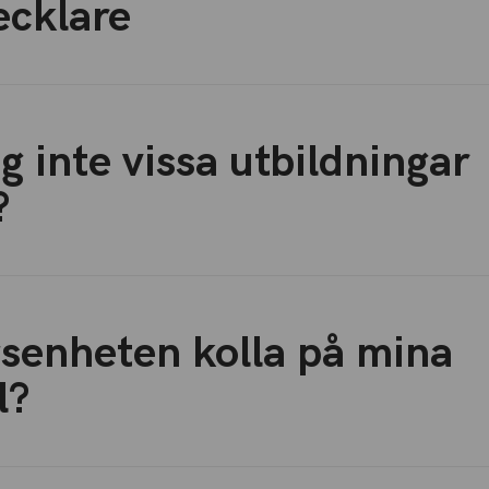
ecklare
ag inte vissa utbildningar
?
senheten kolla på mina
l?