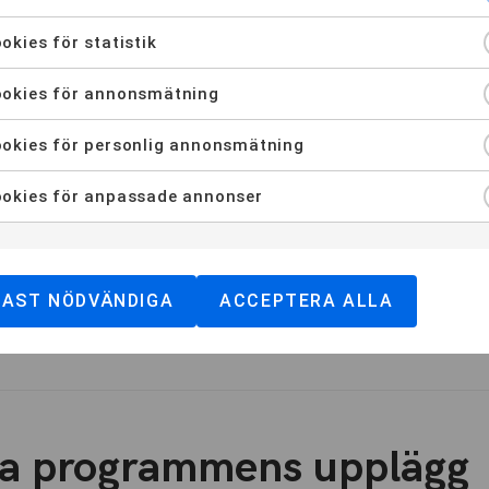
okies för statistik
okies för annonsmätning
okies för personlig annonsmätning
på de vanligaste frågorn
okies för anpassade annonser
DAST NÖDVÄNDIGA
ACCEPTERA ALLA
x?
ika programmens upplägg