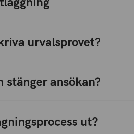
tläggning
kriva urvalsprovet?
h stänger ansökan?
agningsprocess ut?