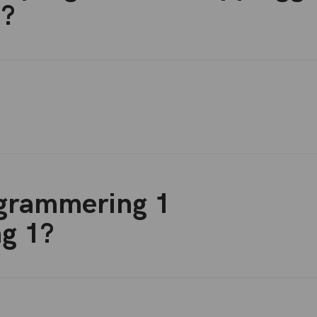
t?
grammering 1
g 1?