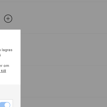
m lagras
i
mer om
till