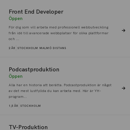
Front End Developer
Öppen
För dig som vill arbeta med professionell webbutveckling
från idé till avancerade webbplatser för olika plattformar
och ...
2 ÅR
STOCKHOLM
MALMÖ
DISTANS
Podcastproduktion
Öppen
Alla har en historia att berätta. Podcastproduktion är något
av det mest lustfyllda du kan arbeta med. Här är YH-
program...
1,5 ÅR
STOCKHOLM
TV-Produktion