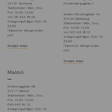
167 51 Bromma
Fürstenbergsgatan 1
Telefontider: Mån, Ons,
Fre: 10.00-12.00
Anders Personsgatan 14,
Vxl: 08–442 95 00
416 64 Göteborg
Antagningsfrågor: 020–10
Telefontider: Mån, Ons,
33 80
Fre: 10.00-12.00
(Växeln är stängd under
Vxl: 031-83 28 31
juli)
Antagningsfrågor: 020–10
33 80
Google maps
(Växeln är stängd under
juli)
Google maps
Malmö
Drottninggatan 4B
212 11 Malmö
Telefontider: Mån, Ons,
Fre: 10.00-12.00
040-643 96 10
Antagningsfrågor: 020–10