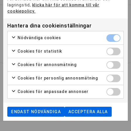
lagringstid,
klicka här för att komma till vår
cookiepolicy.
Professional Video Editor
Ansökan stängd
Hantera dina cookieinställningar
För dig som vill arbeta med att berätta historier med hjälp
Nödvändiga cookies
av video, ljud och grafik. Utbildningen ger dig kompetens
at...
Cookies för statistik
1,5 ÅR
STOCKHOLM
Cookies för annonsmätning
Marknadskoordinator
Cookies för personlig annonsmätning
Öppnar HT 2026
Marknadskoordinatorn är spindeln i nätet på en
Cookies för anpassade annonser
marknadsavdelning eller marknadsbyrå. Du planerar och
organiserar produk...
ENDAST NÖDVÄNDIGA
ACCEPTERA ALLA
1,5 ÅR
STOCKHOLM
DISTANS