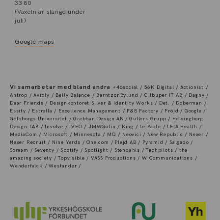
33 80
(Växeln är stängd under
juli)
Google maps
Vi samarbetar med bland andra
+46social / 56K Digital / Actionist /
Antrop / Avidly / Belly Balance / BerntzonBylund / Cilbuper IT AB / Dagny /
Dear Friends / Designkontoret Silver & Identity Works / Det. / Doberman /
Essity / Estrella / Excellence Management / F&B Factory / Fröjd / Google /
Göteborgs Universitet / Grebban Design AB / Gullers Grupp / Helsingborg
Design LAB / Involve / IVEO / JMWGolin / King / Le Pacte / LEIA Health /
MediaCom / Microsoft / Minnesota / MQ / Neovici / New Republic / Nexer /
Nexer Recruit / Nine Yards / One.com / Plejd AB / Pyramid / Salgado /
Scream / Seventy / Spotify / Spotlight / Stendahls / Techpilots / the
amazing society / Topvisible / VASS Productions / W Communications /
Wenderfalck / Westander /