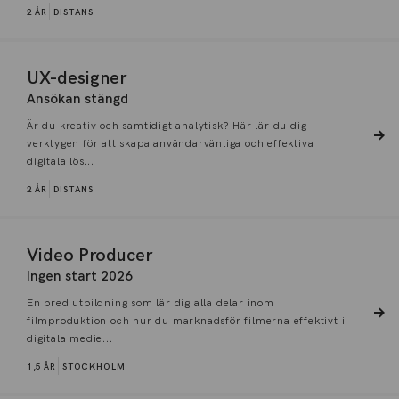
2 ÅR
DISTANS
UX-designer
Ansökan stängd
Är du kreativ och samtidigt analytisk? Här lär du dig
verktygen för att skapa användarvänliga och effektiva
digitala lös...
2 ÅR
DISTANS
Video Producer
Ingen start 2026
En bred utbildning som lär dig alla delar inom
filmproduktion och hur du marknadsför filmerna effektivt i
digitala medie...
1,5 ÅR
STOCKHOLM