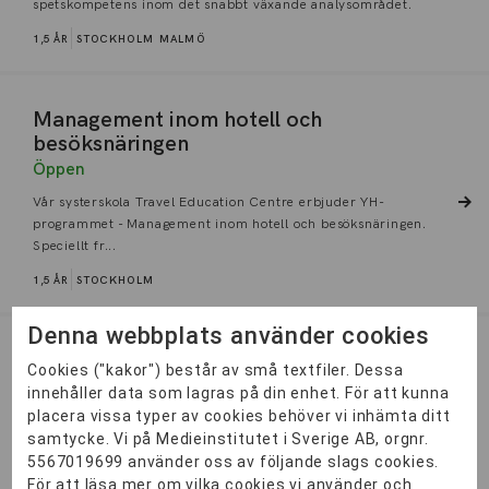
spetskompetens inom det snabbt växande analysområdet.
1,5 ÅR
STOCKHOLM
MALMÖ
Management inom hotell och
besöksnäringen
Öppen
Vår systerskola Travel Education Centre erbjuder YH-
programmet - Management inom hotell och besöksnäringen.
Speciellt fr...
1,5 ÅR
STOCKHOLM
Denna webbplats använder cookies
Digital kommunikatör
Cookies ("kakor") består av små textfiler. Dessa
innehåller data som lagras på din enhet. För att kunna
En bred YH-utbildning som lär dig hur du effektivt
placera vissa typer av cookies behöver vi inhämta ditt
kommunicerar mot olika målgrupper. Efter utbildningen kan
samtycke. Vi på Medieinstitutet i Sverige AB, orgnr.
du bland an...
5567019699 använder oss av följande slags cookies.
2 ÅR
DISTANS
För att läsa mer om vilka cookies vi använder och