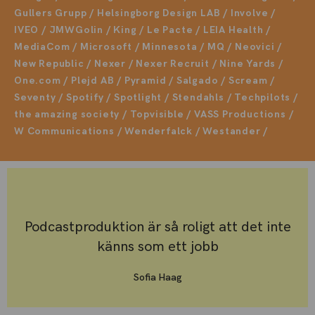
Gullers Grupp / Helsingborg Design LAB / Involve /
IVEO / JMWGolin / King / Le Pacte / LEIA Health /
MediaCom / Microsoft / Minnesota / MQ / Neovici /
New Republic / Nexer / Nexer Recruit / Nine Yards /
One.com / Plejd AB / Pyramid / Salgado / Scream /
Seventy / Spotify / Spotlight / Stendahls / Techpilots /
the amazing society / Topvisible / VASS Productions /
W Communications / Wenderfalck / Westander /
Podcastproduktion är så roligt att det inte
känns som ett jobb
Sofia Haag