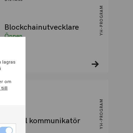
YH-PROGRAM
Blockchainutvecklare
Öppen
m lagras
2 ÅR
i
mer om
till
DISTANS
YH-PROGRAM
Digital kommunikatör