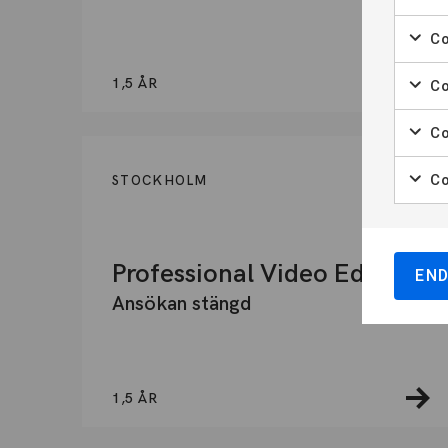
Co
1,5 ÅR
Co
Co
Co
STOCKHOLM
YH-PROGRAM
Professional Video Editor
EN
Ansökan stängd
1,5 ÅR