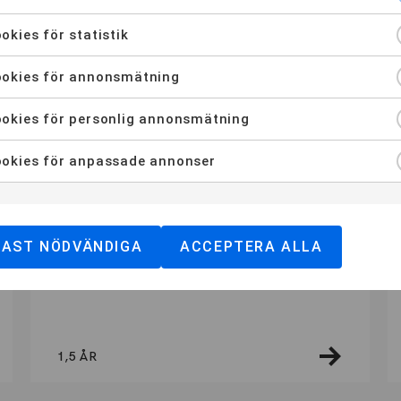
Öppen
okies för statistik
1,5 ÅR
okies för annonsmätning
okies för personlig annonsmätning
okies för anpassade annonser
STOCKHOLM
DISTANS
YH-PROGRAM
Marknadskoordinator
DAST NÖDVÄNDIGA
ACCEPTERA ALLA
Öppnar HT 2026
1,5 ÅR