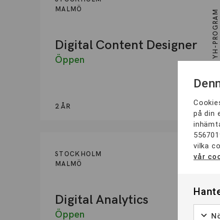
MALMÖ
YH-PROGRAM
Digital Content Designer
Öppen
Denn
Cookies
2 ÅR
på din 
inhämta
556701
vilka c
STOCKHOLM
vår coo
MALMÖ
YH-PROGRAM
Hante
Digital Analytics
Öppen
Nö