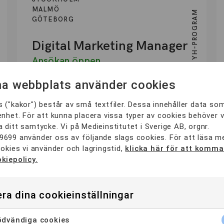
MALMÖ
YH-PROGRAM
GÖTEBORG
Digital Marketing Manager
Ansökan öppen
a webbplats använder cookies
 ("kakor") består av små textfiler. Dessa innehåller data so
1,5 ÅR
enhet. För att kunna placera vissa typer av cookies behöver v
 ditt samtycke. Vi på Medieinstitutet i Sverige AB, orgnr.
9699 använder oss av följande slags cookies. För att läsa 
ookies vi använder och lagringstid,
klicka här för att komma 
STOCKHOLM
kiepolicy.
YH-PROGRAM
ra dina cookieinställningar
Management inom hotell
och besöksnäringen
dvändiga cookies