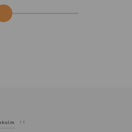
kholm
11