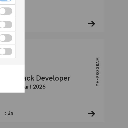
2 ÅR
DISTANS
YH-PROGRAM
Fullstack Developer
Ingen start 2026
2 ÅR