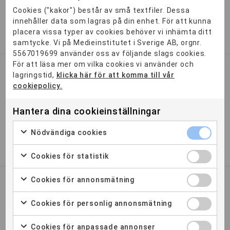
En utbildning som lär dig utveckling och programmering av
Cookies ("kakor") består av små textfiler. Dessa
blockkedjebaserade system, som är tekniken bakom digitala
innehåller data som lagras på din enhet. För att kunna
valu...
placera vissa typer av cookies behöver vi inhämta ditt
2 ÅR
DISTANS
samtycke. Vi på Medieinstitutet i Sverige AB, orgnr.
5567019699 använder oss av följande slags cookies.
För att läsa mer om vilka cookies vi använder och
Digital Analytics
lagringstid,
klicka här för att komma till vår
cookiepolicy.
Öppen
De flesta företag och organisationer tar idag datadrivna
Hantera dina cookieinställningar
beslut och låter användarnas beteende stå i centrum för
utvecklingen. Här är utbildningen som ger dig
Nödvändiga cookies
spetskompetens inom det snabbt växande analysområdet.
1,5 ÅR
STOCKHOLM
MALMÖ
Cookies för statistik
Cookies för annonsmätning
Management inom hotell och
besöksnäringen
Cookies för personlig annonsmätning
Öppen
Cookies för anpassade annonser
Vår systerskola Travel Education Centre erbjuder YH-