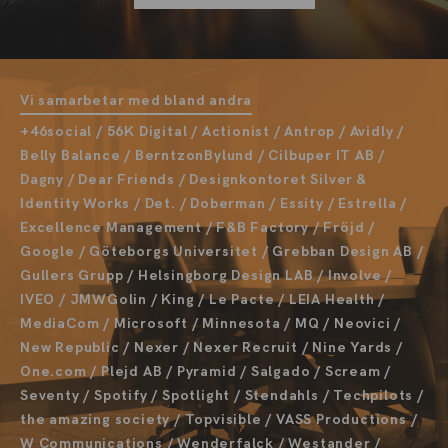
Vi samarbetar med bland andra
+46social / 56K Digital / Actionist / Antrop / Avidly /
Belly Balance / BerntzonBylund / Cilbuper IT AB /
Dagny / Dear Friends / Designkontoret Silver &
Identity Works / Det. / Doberman / Essity / Estrella /
Excellence Management / F&B Factory / Fröjd /
Google / Göteborgs Universitet / Grebban Design AB /
Gullers Grupp / Helsingborg Design LAB / Involve /
IVEO / JMWGolin / King / Le Pacte / LEIA Health /
MediaCom / Microsoft / Minnesota / MQ / Neovici /
New Republic / Nexer / Nexer Recruit / Nine Yards /
One.com / Plejd AB / Pyramid / Salgado / Scream /
Seventy / Spotify / Spotlight / Stendahls / Techpilots /
the amazing society / Topvisible / VASS Productions /
W Communications / Wenderfalck / Westander /