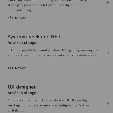
Marketing Automation- för dig som vill bli ledande på
strategier, processer och flöden inom digital
marknadsföring.
2 ÅR
DISTANS
Systemutvecklare .NET
Ansökan stängd
Utbildningen till Systemutvecklare .NET ger dig kunskaper i
att utveckla och underhålla applikationer och databassystem
...
2 ÅR
DISTANS
UX-designer
Ansökan stängd
Är du kreativ och samtidigt analytisk? Här lär du dig
verktygen för att skapa användarvänliga och effektiva
digitala lös...