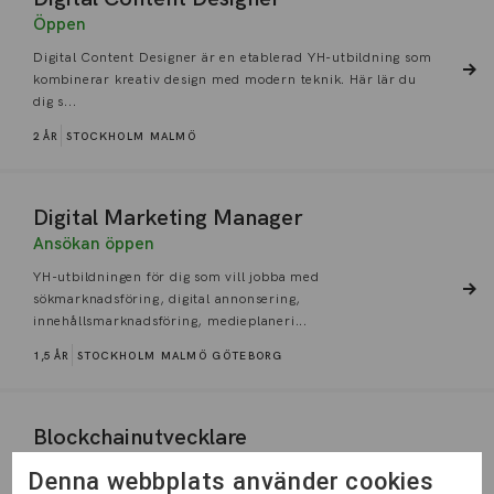
Öppen
Digital Content Designer är en etablerad YH-utbildning som
kombinerar kreativ design med modern teknik. Här lär du
dig s...
2 ÅR
STOCKHOLM
MALMÖ
Digital Marketing Manager
Ansökan öppen
YH-utbildningen för dig som vill jobba med
sökmarknadsföring, digital annonsering,
innehållsmarknadsföring, medieplaneri...
1,5 ÅR
STOCKHOLM
MALMÖ
GÖTEBORG
Blockchainutvecklare
Öppen
Denna webbplats använder cookies