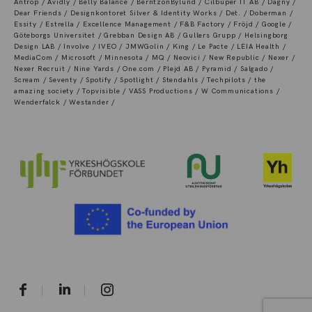
Antrop / Avidly / Belly Balance / BerntzonBylund / Cilbuper IT AB / Dagny /
Dear Friends / Designkontoret Silver & Identity Works / Det. / Doberman /
Essity / Estrella / Excellence Management / F&B Factory / Fröjd / Google /
Göteborgs Universitet / Grebban Design AB / Gullers Grupp / Helsingborg
Design LAB / Involve / IVEO / JMWGolin / King / Le Pacte / LEIA Health /
MediaCom / Microsoft / Minnesota / MQ / Neovici / New Republic / Nexer /
Nexer Recruit / Nine Yards / One.com / Plejd AB / Pyramid / Salgado /
Scream / Seventy / Spotify / Spotlight / Stendahls / Techpilots / the
amazing society / Topvisible / VASS Productions / W Communications /
Wenderfalck / Westander /