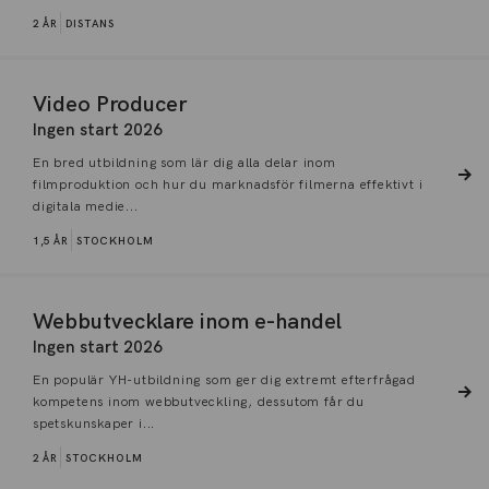
2 ÅR
DISTANS
Video Producer
Ingen start 2026
En bred utbildning som lär dig alla delar inom
filmproduktion och hur du marknadsför filmerna effektivt i
digitala medie...
1,5 ÅR
STOCKHOLM
Webbutvecklare inom e-handel
Ingen start 2026
En populär YH-utbildning som ger dig extremt efterfrågad
kompetens inom webbutveckling, dessutom får du
spetskunskaper i...
2 ÅR
STOCKHOLM