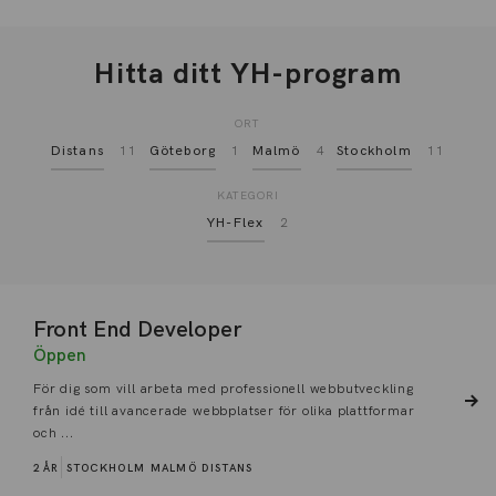
Hitta ditt YH-program
ORT
Distans
11
Göteborg
1
Malmö
4
Stockholm
11
KATEGORI
YH-Flex
2
Front End Developer
Öppen
För dig som vill arbeta med professionell webbutveckling
från idé till avancerade webbplatser för olika plattformar
och ...
2 ÅR
STOCKHOLM
MALMÖ
DISTANS