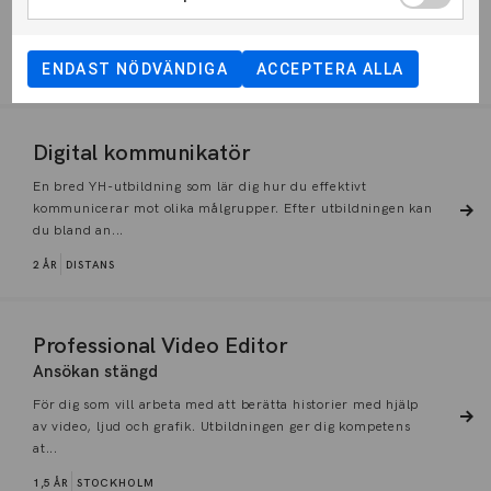
programmet - Management inom hotell och besöksnäringen.
Speciellt fr...
ENDAST NÖDVÄNDIGA
ACCEPTERA ALLA
1,5 ÅR
STOCKHOLM
Digital kommunikatör
En bred YH-utbildning som lär dig hur du effektivt
kommunicerar mot olika målgrupper. Efter utbildningen kan
du bland an...
2 ÅR
DISTANS
Professional Video Editor
Ansökan stängd
För dig som vill arbeta med att berätta historier med hjälp
av video, ljud och grafik. Utbildningen ger dig kompetens
at...
1,5 ÅR
STOCKHOLM