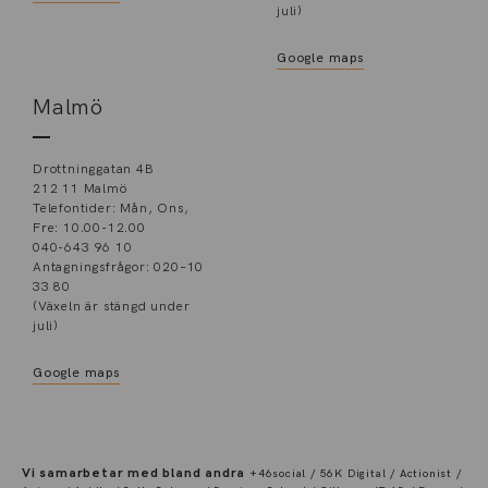
juli)
Google maps
Malmö
Drottninggatan 4B
212 11 Malmö
Telefontider: Mån, Ons,
Fre: 10.00-12.00
040-643 96 10
Antagningsfrågor: 020–10
33 80
(Växeln är stängd under
juli)
Google maps
Vi samarbetar med bland andra
+46social / 56K Digital / Actionist /