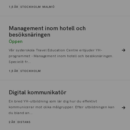
1,5 ÅR
STOCKHOLM
MALMÖ
Management inom hotell och
besöksnäringen
Öppen
Vår systerskola Travel Education Centre erbjuder YH-
programmet - Management inom hotell och besöksnäringen.
Speciellt fr...
1,5 ÅR
STOCKHOLM
Digital kommunikatör
En bred YH-utbildning som lär dig hur du effektivt
kommunicerar mot olika målgrupper. Efter utbildningen kan
du bland an...
2 ÅR
DISTANS