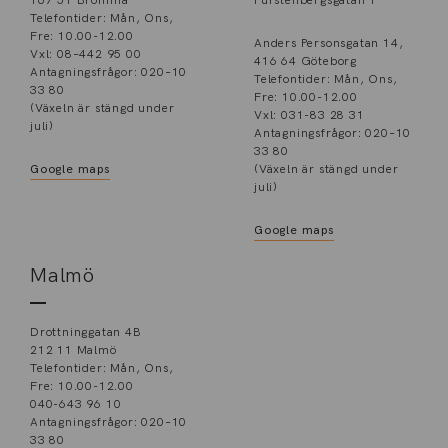
167 51 Bromma
Fürstenbergsgatan 1
Telefontider: Mån, Ons,
Fre: 10.00-12.00
Anders Personsgatan 14,
Vxl: 08–442 95 00
416 64 Göteborg
Antagningsfrågor: 020–10
Telefontider: Mån, Ons,
33 80
Fre: 10.00-12.00
(Växeln är stängd under
Vxl: 031-83 28 31
juli)
Antagningsfrågor: 020–10
33 80
Google maps
(Växeln är stängd under
juli)
Google maps
Malmö
Drottninggatan 4B
212 11 Malmö
Telefontider: Mån, Ons,
Fre: 10.00-12.00
040-643 96 10
Antagningsfrågor: 020–10
33 80