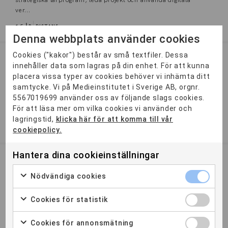
strategiska lärprogram, leda projekt och använda digitala
ver...
1,5 ÅR
DISTANS
Denna webbplats använder cookies
Cookies ("kakor") består av små textfiler. Dessa
Marketing Automation
innehåller data som lagras på din enhet. För att kunna
Ansökan stängd
placera vissa typer av cookies behöver vi inhämta ditt
samtycke. Vi på Medieinstitutet i Sverige AB, orgnr.
Marketing Automation- för dig som vill bli ledande på
5567019699 använder oss av följande slags cookies.
strategier, processer och flöden inom digital
För att läsa mer om vilka cookies vi använder och
marknadsföring.
lagringstid,
klicka här för att komma till vår
2 ÅR
DISTANS
cookiepolicy.
Hantera dina cookieinställningar
Systemutvecklare .NET
Nödvändiga cookies
Ansökan stängd
Utbildningen till Systemutvecklare .NET ger dig kunskaper i
Cookies för statistik
att utveckla och underhålla applikationer och databassystem
...
Cookies för annonsmätning