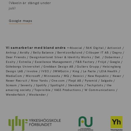
(Växeln är stängd under
juli)
Google maps
Vi samarbetar med bland andra
+46social / 56K Digital / Actionist /
Antrop / Avidly / Belly Balance / BerntzonBylund / Cilbuper IT AB / Dagny /
Dear Friends / Designkontoret Silver & Identity Works / Det. / Doberman /
Essity / Estrella / Excellence Management / F&B Factory / Fröjd / Google /
Göteborgs Universitet / Grebban Design AB / Gullers Grupp / Helsingborg
Design LAB / Involve / IVEO / JMWGolin / King / Le Pacte / LEIA Health /
MediaCom / Microsoft / Minnesota / MQ / Neovici / New Republic / Nexer /
Nexer Recruit / Nine Yards / One.com / Plejd AB / Pyramid / Salgado /
Scream / Seventy / Spotify / Spotlight / Stendahls / Techpilots / the
amazing society / Topvisible / VASS Productions / W Communications /
Wenderfalck / Westander /