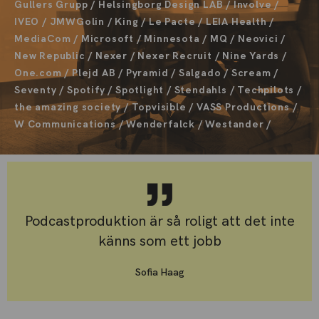
Gullers Grupp / Helsingborg Design LAB / Involve /
IVEO / JMWGolin / King / Le Pacte / LEIA Health /
MediaCom / Microsoft / Minnesota / MQ / Neovici /
New Republic / Nexer / Nexer Recruit / Nine Yards /
One.com / Plejd AB / Pyramid / Salgado / Scream /
Seventy / Spotify / Spotlight / Stendahls / Techpilots /
the amazing society / Topvisible / VASS Productions /
W Communications / Wenderfalck / Westander /
Podcastproduktion är så roligt att det inte
känns som ett jobb
Sofia Haag