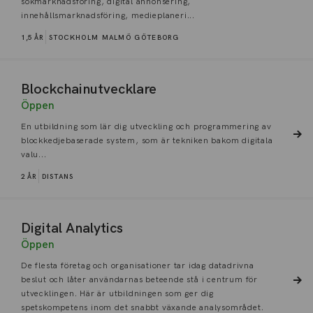
sökmarknadsföring, digital annonsering,
innehållsmarknadsföring, medieplaneri...
1,5 ÅR
STOCKHOLM
MALMÖ
GÖTEBORG
Blockchainutvecklare
Öppen
En utbildning som lär dig utveckling och programmering av
blockkedjebaserade system, som är tekniken bakom digitala
valu...
2 ÅR
DISTANS
Digital Analytics
Öppen
De flesta företag och organisationer tar idag datadrivna
beslut och låter användarnas beteende stå i centrum för
utvecklingen. Här är utbildningen som ger dig
spetskompetens inom det snabbt växande analysområdet.