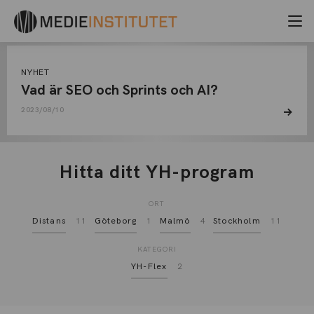
AUGUSTI, 2023
Arkiv
NYHET
Vad är SEO och Sprints och AI?
2023/08/10
Hitta ditt YH-program
ORT
Distans
11
Göteborg
1
Malmö
4
Stockholm
11
KATEGORI
YH-Flex
2