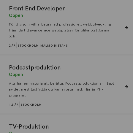
Front End Developer
Öppen
För dig som vill arbeta med professionell webbutveckling
från idé till avancerade webbplatser för olika plattformar
och ...
2 ÅR
STOCKHOLM
MALMÖ
DISTANS
Podcastproduktion
Öppen
Alla har en historia att berätta. Podcastproduktion är något
av det mest lustfyllda du kan arbeta med. Här är YH-
program...
1,5 ÅR
STOCKHOLM
TV-Produktion